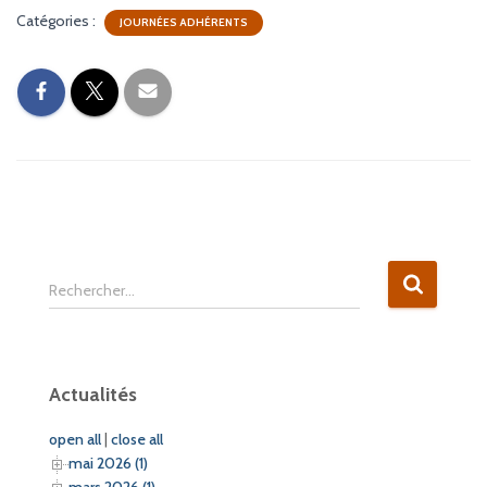
Catégories :
JOURNÉES ADHÉRENTS
R
Rechercher…
e
c
h
e
Actualités
r
c
open all
|
close all
h
mai 2026 (1)
e