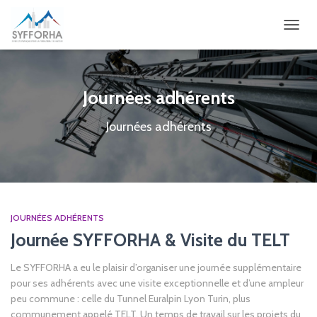
OUVRI
Journées adhérents
Journées adhérents
JOURNÉES ADHÉRENTS
Journée SYFFORHA & Visite du TELT
Le SYFFORHA a eu le plaisir d’organiser une journée supplémentaire
pour ses adhérents avec une visite exceptionnelle et d’une ampleur
peu commune : celle du Tunnel Euralpin Lyon Turin, plus
communement appelé TELT. Un temps de travail sur les projets du