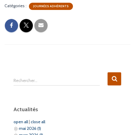
Catégories :
JOURNÉES ADHÉRENTS
R
Rechercher…
e
c
h
e
Actualités
r
c
open all
|
close all
h
mai 2026 (1)
e