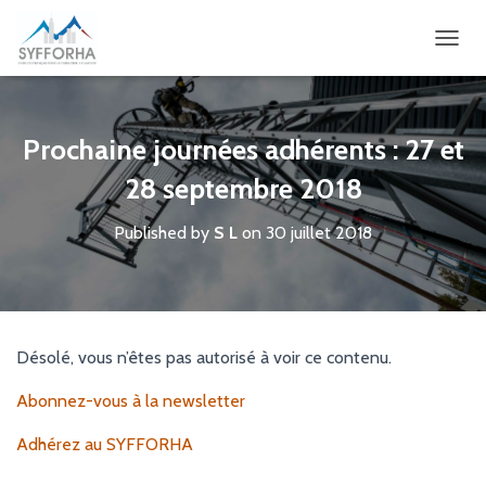
OUVRI
Prochaine journées adhérents : 27 et
28 septembre 2018
Published by
S L
on
30 juillet 2018
Désolé, vous n’êtes pas autorisé à voir ce contenu.
Abonnez-vous à la newsletter
Adhérez au SYFFORHA