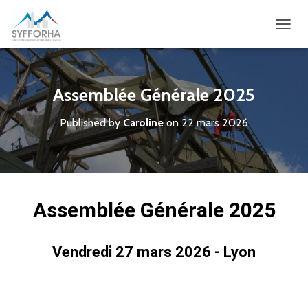
O
U
V
R
I
Assemblée Générale 2025
R
/
Published by
Caroline
on
22 mars 2026
F
E
R
M
E
R
Assemblée Générale 2025
L
A
N
A
Vendredi 27 mars 2026 - Lyon
V
I
G
A