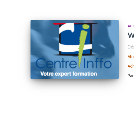
ACT
W
Dés
Abo
Ad
Pa