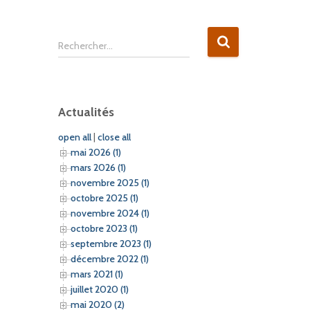
R
Rechercher…
e
c
h
e
Actualités
r
c
open all
|
close all
h
mai 2026 (1)
e
mars 2026 (1)
r
novembre 2025 (1)
octobre 2025 (1)
:
novembre 2024 (1)
octobre 2023 (1)
septembre 2023 (1)
décembre 2022 (1)
mars 2021 (1)
juillet 2020 (1)
mai 2020 (2)