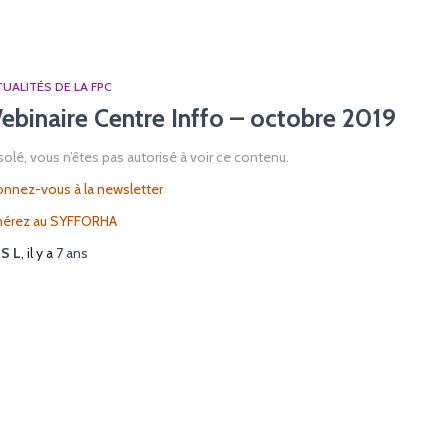
UALITÉS DE LA FPC
ebinaire Centre Inffo – octobre 2019
olé, vous n’êtes pas autorisé à voir ce contenu.
nnez-vous à la newsletter
hérez au SYFFORHA
r
S L
, il y a
7 ans