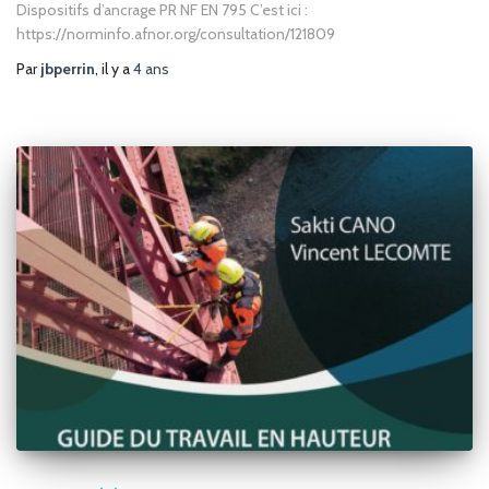
Dispositifs d’ancrage PR NF EN 795 C’est ici :
https://norminfo.afnor.org/consultation/121809
Par
jbperrin
, il y a
4 ans