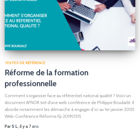
TEXTES DE RÉFÉRENCE
Réforme de la formation
professionnelle
Comment s’organiser face au référentiel national qualité ? Voici un
document AFNOR tiré d’une web conférence de Philippe Boudarlé. Il
aborde notamment les démarche à engager d’ici au 1er janvier 20121.
Web-Conférence Réforme Fp 20190515
Par
S L
, il y a
7 ans