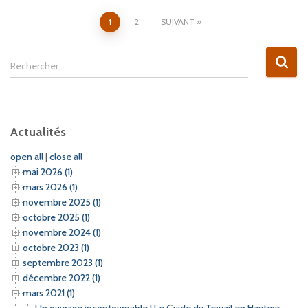
Pagination
1
2
SUIVANT
des
R
Rechercher…
e
publications
c
h
e
Actualités
r
c
open all
|
close all
h
mai 2026 (1)
e
mars 2026 (1)
r
novembre 2025 (1)
octobre 2025 (1)
:
novembre 2024 (1)
octobre 2023 (1)
septembre 2023 (1)
décembre 2022 (1)
mars 2021 (1)
Un ouvrage incontournable ! Le Guide du Travail en Hauteur