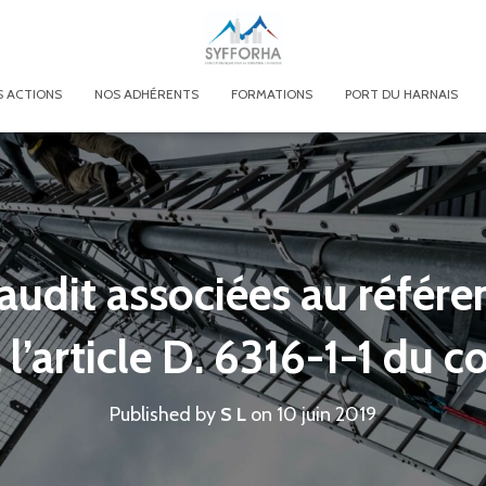
 ACTIONS
NOS ADHÉRENTS
FORMATIONS
PORT DU HARNAIS
audit associées au référen
’article D. 6316-1-1 du c
Published by
S L
on
10 juin 2019