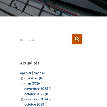
R
Rechercher…
e
c
h
e
Actualités
r
c
open all
|
close all
h
mai 2026 (1)
e
mars 2026 (1)
r
novembre 2025 (1)
octobre 2025 (1)
:
novembre 2024 (1)
octobre 2023 (1)