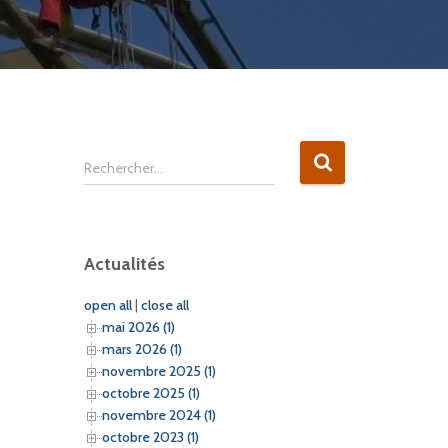
R
Rechercher…
e
c
h
e
Actualités
r
c
open all
|
close all
h
mai 2026 (1)
e
mars 2026 (1)
r
novembre 2025 (1)
octobre 2025 (1)
:
novembre 2024 (1)
octobre 2023 (1)