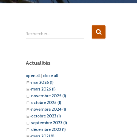
R
Rechercher…
e
c
h
e
Actualités
r
c
open all
|
close all
h
mai 2026 (1)
e
mars 2026 (1)
r
novembre 2025 (1)
octobre 2025 (1)
:
novembre 2024 (1)
octobre 2023 (1)
septembre 2023 (1)
décembre 2022 (1)
mars 2021 (1)