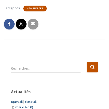
Catégories :
NEWSLETTER
R
Rechercher…
e
c
h
e
Actualités
r
c
open all
|
close all
h
mai 2026 (1)