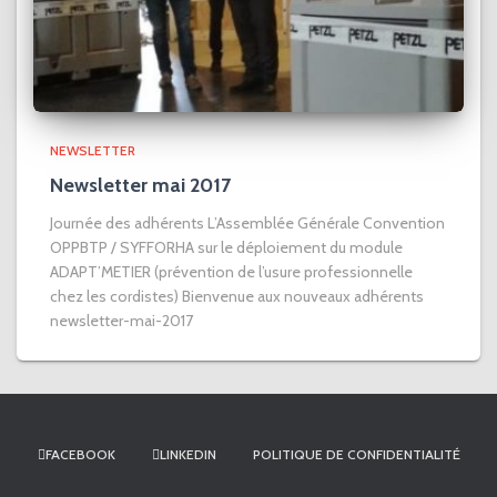
NEWSLETTER
Newsletter mai 2017
Journée des adhérents L’Assemblée Générale Convention
OPPBTP / SYFFORHA sur le déploiement du module
ADAPT’METIER (prévention de l’usure professionnelle
chez les cordistes) Bienvenue aux nouveaux adhérents
newsletter-mai-2017
FACEBOOK
LINKEDIN
POLITIQUE DE CONFIDENTIALITÉ