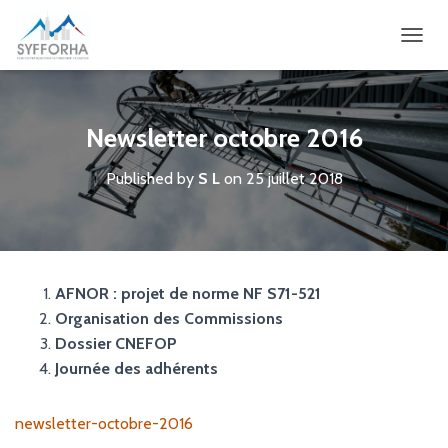
OUVRI
Newsletter octobre 2016
Published by
S L
on
25 juillet 2018
AFNOR : projet de norme NF S71-521
Organisation des Commissions
Dossier CNEFOP
Journée des adhérents
newsletter-octobre-2016